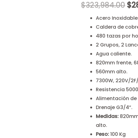
Ori
$
323,984.00
$
2
pri
Acero Inoxidable
Caldera de cobre 
wa
480 tazas por ho
$3
2 Grupos, 2 Lanc
Agua caliente.
820mm frente, 
560mm alto.
7300W, 220V/2F/
Resistencia 500
Alimentación de
Drenaje G3/4”.
Medidas:
820mm 
alto.
Peso:
100 Kg