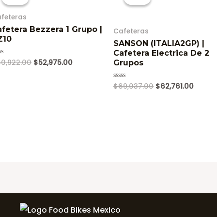
feteras
fetera Bezzera 1 Grupo |
Cafeteras
Z10
SANSON (ITALIA2GP) |
Cafetera Electrica De 2
Original
Current
60,922.00
$
52,975.00
lorado
Grupos
price
price
was:
is:
Original
Curre
$
69,037.00
$
62,761.00
Valorado
$60,922.00.
$52,975.00.
en
price
price
0
.
was:
is:
de
5
$69,037.00.
$62,76