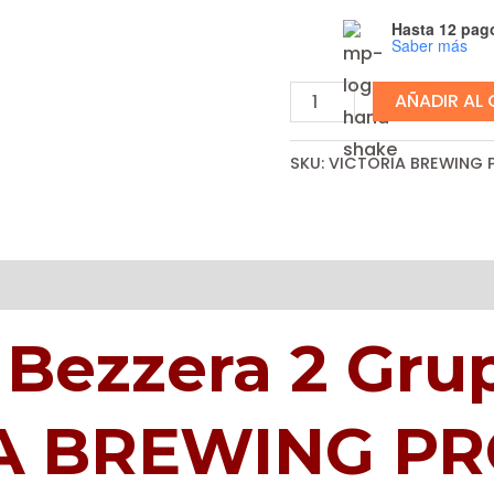
Hasta 12 pago
Saber más
Cafetera
AÑADIR AL
Bezzera
2
SKU:
VICTORIA BREWING 
Grupos
|
VICTORIA
nal
Valoraciones (0)
BREWING
PRO
 Bezzera 2 Grup
2
GR
ROJA
A BREWING PR
cantidad