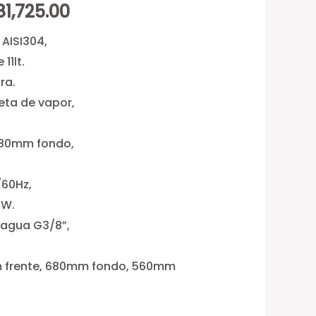
ginal
Current
81,725.00
ce
price
 AISI304,
11lt.
s:
is:
ra.
23,984.00.
$281,725.00.
eta de vapor,
680mm fondo,
60Hz,
0W.
 agua G3/8”,
frente, 680mm fondo, 560mm